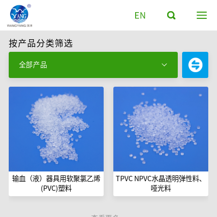
按产品分类筛选
全部产品

输血（液）器具用软聚氯乙烯
TPVC NPVC水晶透明弹性料、
(PVC)塑料
哑光料